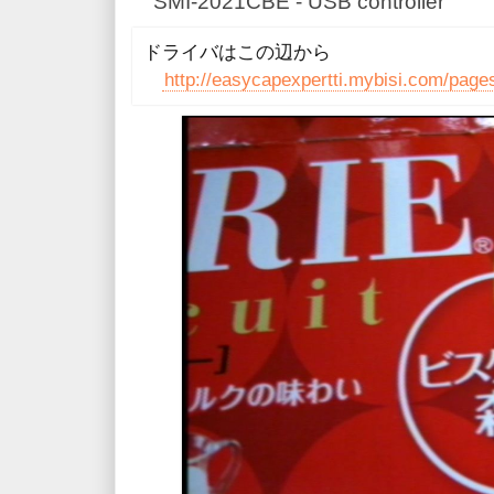
SMI-2021CBE - USB controller
ドライバはこの辺から
http://easycapexpertti.mybisi.com/pages