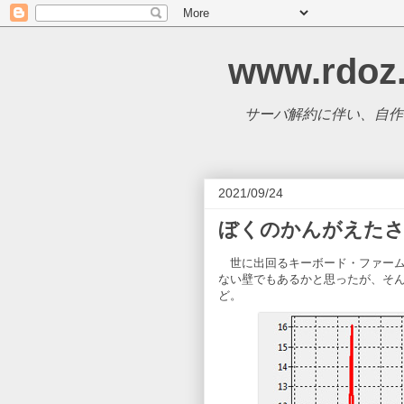
www.rdoz
サーバ解約に伴い、自作CM
2021/09/24
ぼくのかんがえたさ
世に出回るキーボード・ファームウェ
ない壁でもあるかと思ったが、そ
ど。