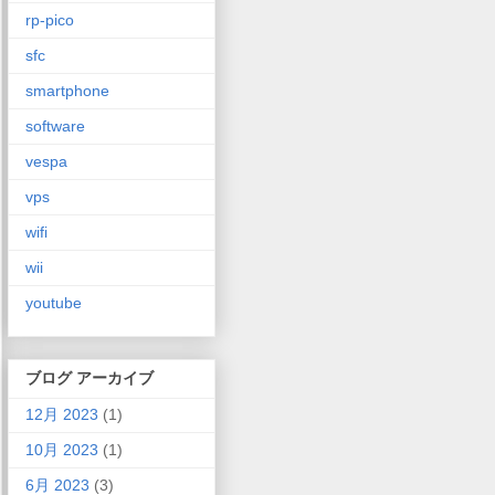
rp-pico
sfc
smartphone
software
vespa
vps
wifi
wii
youtube
ブログ アーカイブ
12月 2023
(1)
10月 2023
(1)
6月 2023
(3)