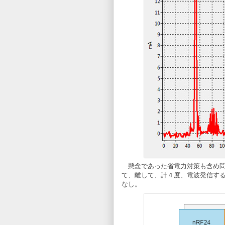
懸念であった省電力対策も含め問
て、離して、計４度、電波発信す
なし。