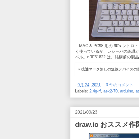
MAC & PC98 用の 90's
く使っているが、レシーバの認識
ベル。nRF51822 は、結構前の
※ 技適マーク無しの無線デバイス
-
9月 24, 2021
0 件のコメント:
Labels:
2.4g-rf
,
aek2-70
,
arduino
,
a
2021/09/23
draw.io おススメ