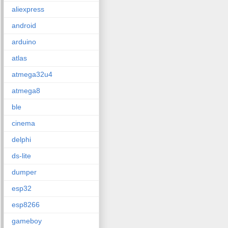
aliexpress
android
arduino
atlas
atmega32u4
atmega8
ble
cinema
delphi
ds-lite
dumper
esp32
esp8266
gameboy