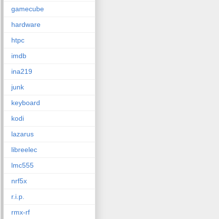
gamecube
hardware
htpc
imdb
ina219
junk
keyboard
kodi
lazarus
libreelec
lmc555
nrf5x
r.i.p.
rmx-rf