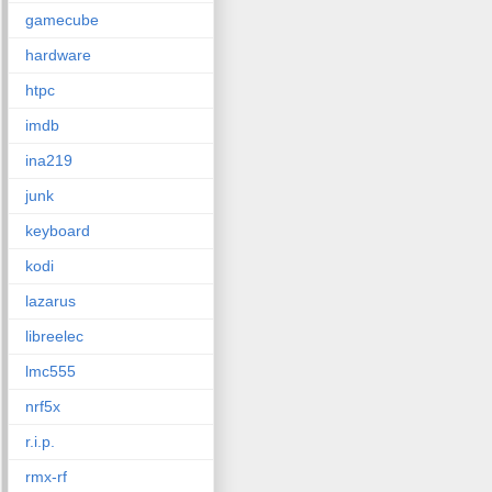
gamecube
hardware
htpc
imdb
ina219
junk
keyboard
kodi
lazarus
libreelec
lmc555
nrf5x
r.i.p.
rmx-rf