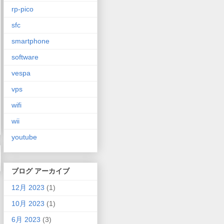
rp-pico
sfc
smartphone
software
vespa
vps
wifi
wii
youtube
ブログ アーカイブ
12月 2023
(1)
10月 2023
(1)
6月 2023
(3)