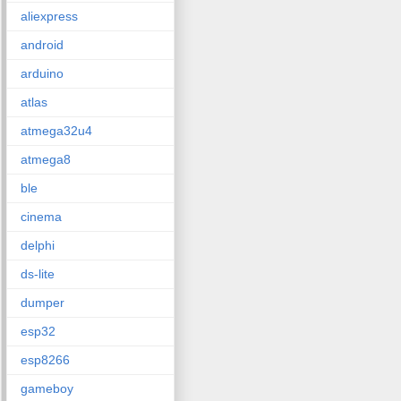
aliexpress
android
arduino
atlas
atmega32u4
atmega8
ble
cinema
delphi
ds-lite
dumper
esp32
esp8266
gameboy