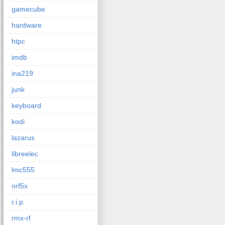
gamecube
hardware
htpc
imdb
ina219
junk
keyboard
kodi
lazarus
libreelec
lmc555
nrf5x
r.i.p.
rmx-rf