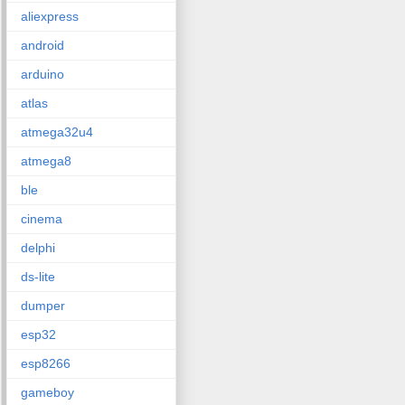
aliexpress
android
arduino
atlas
atmega32u4
atmega8
ble
cinema
delphi
ds-lite
dumper
esp32
esp8266
gameboy