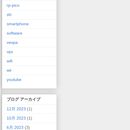
rp-pico
sfc
smartphone
software
vespa
vps
wifi
wii
youtube
ブログ アーカイブ
12月 2023
(1)
10月 2023
(1)
6月 2023
(3)